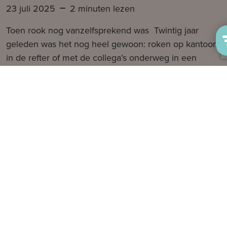
23 juli 2025
2 minuten lezen
Toen rook nog vanzelfsprekend was Twintig jaar
geleden was het nog heel gewoon: roken op kantoor,
in de refter of met de collega’s onderweg in een
bedrijfswagen. De wet vroeg toen vooral om…
hoffelijkheid. Letterlijk stond er dat werkgevers
maatregelen moesten nemen zodat rokers en niet-
rokers hun rookgedrag “afstemmen op elkaars
verwachtingen.” Wederzijds respect,
verdraagzaamheid, […]
Lees meer