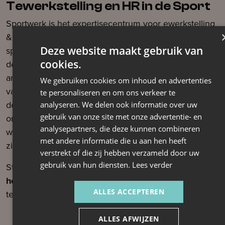
Tewerkstelling en HR in de Sport
Sportwerk is het expertisecentrum voor ewerkstelling
& HR in de sport. We bieden expertise en advies aan
Deze website maakt gebruik van
sportorganisaties over alles wat te maken heeft met
cookies.
de omkadering van werknemers. Van
arbeidsvoorwaarden en verloning tot het ontwikkelen
We gebruiken cookies om inhoud en advertenties
van een professioneel personeelsbeleid. Wij helpen
te personaliseren en om ons verkeer te
de sportsector te versterken door een sterke en goed
analyseren. We delen ook informatie over uw
gebruik van onze site met onze advertentie- en
ondersteunde werkomgeving te creëren. Zo zorgen
analysepartners, die deze kunnen combineren
we voor een gezonde werkplek waar medewerkers
met andere informatie die u aan hen heeft
zich kunnen ontwikkelen en de sector kan groeien.
verstrekt of die zij hebben verzameld door uw
gebruik van hun diensten.
Lees verder
Stel je vraag rechtstreeks aan onze HR-experts
via
het contactformulier
om sneller een gericht antwoord
ALLES ACCEPTEREN
te vinden voor jouw specifieke situatie.
ALLES AFWIJZEN
Neem contact op