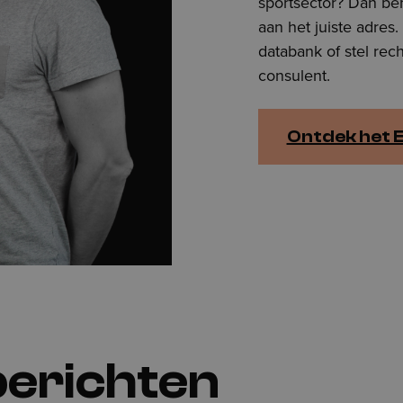
sportsector? Dan ben
aan het juiste adres
databank of stel rec
consulent.
Ontdek het 
berichten