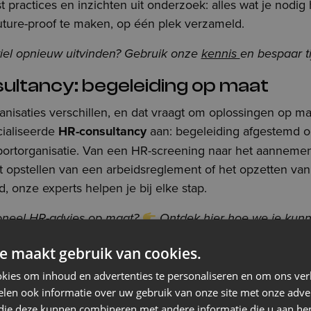
t practices en inzichten uit onderzoek: alles wat je nodig
future-proof te maken, op één plek verzameld.
el opnieuw uitvinden? Gebruik onze
kennis
en bespaar ti
ultancy: begeleiding op maat
anisaties verschillen, en dat vraagt om oplossingen op m
ialiseerde
HR-consultancy
aan: begeleiding afgestemd o
portorganisatie. Van een HR-screening naar het aanneme
 opstellen van een arbeidsreglement of het opzetten van
d, onze experts helpen je bij elke stap.
sioneel HR-advies op maat?
Ontdek hier hoe we je kun
ertengroep: samen bouwen aan d
e maakt gebruik van cookies.
kies om inhoud en advertenties te personaliseren en om ons ver
len ook informatie over uw gebruik van onze site met onze adver
 de sport vraagt om een brede blik en samenwerking tuss
 die deze kunnen combineren met andere informatie die u aan hen