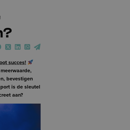
e
n?
Facebook
Twitter
LinkedIn
WhatsApp
Email
oot succes!
en meerwaarde,
en, bevestigen
port is de sleutel
creet aan?