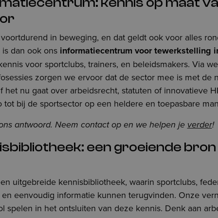
ormatiecentrum: kennis op maat v
or
 voortdurend in beweging, en dat geldt ook voor alles rond
r is dan ook ons
informatiecentrum voor tewerkstelling i
kennis voor sportclubs, trainers, en beleidsmakers. Via we
fosessies zorgen we ervoor dat de sector mee is met de 
f het nu gaat over arbeidsrecht, statuten of innovatieve H
 tot bij de sportsector op een heldere en toepasbare man
ons antwoord. Neem contact op en we helpen je
verder
!
isbibliotheek: een groeiende bron
 uitgebreide kennisbibliotheek, waarin sportclubs, fede
el en eenvoudig informatie kunnen terugvinden. Onze ver
rol spelen in het ontsluiten van deze kennis. Denk aan ar