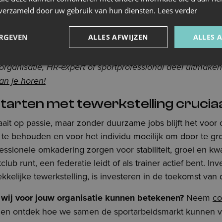
nemen we in 2025 het initiatief om een expertengroep o
n verzameld door uw gebruik van hun diensten.
Lees verder
nals uit de sportwereld, HR-experten, academici en bel
lossingen te ontwikkelen. Zo willen we drempels verlagen
ERGEVEN
ALLES AFWIJZEN
ALLES 
eidsmarkt in de sportsector toegankelijker en aantrekkeli
rtorganisatie, HR-expert of sportprofessional deel uitmake
an je horen!
rten met tewerkstelling cruciaal
ait op passie, maar zonder duurzame jobs blijft het voor 
t te behouden en voor het individu moeilijk om door te gr
ssionele omkadering zorgen voor stabiliteit, groei en kwali
lub runt, een federatie leidt of als trainer actief bent. Inv
kkelijke tewerkstelling, is investeren in de toekomst van 
t wij voor jouw organisatie kunnen betekenen?
Neem
co
 en ontdek hoe we samen de sportarbeidsmarkt kunnen v