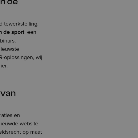
an de
 tewerkstelling.
n de sport
: een
binars,
nieuwste
R-oplossingen, wij
ier.
 van
raties en
nieuwde website
beidsrecht op maat