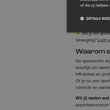
sectoren. Daarom 
of die zij hebbe
brengen professio
om structurele op
DETAILS WE
creëren en de arb
Wil jij als spo
beweging?
Laat v
Waarom sta
De sportsector dra
moeilijk om talen
HR-beleid en profe
Of je nu een sportc
correcte en aantre
Wil jij weten wa
expertisecentrum