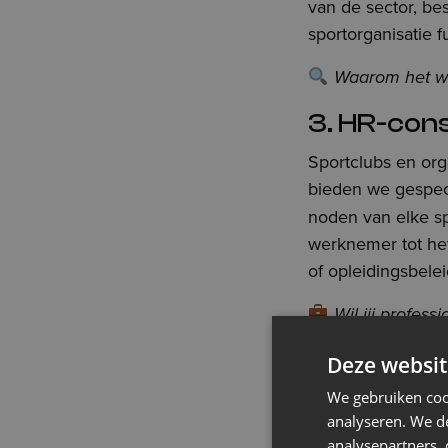
van de sector, bes
sportorganisatie 
Waarom het wi
3. HR-cons
Sportclubs en org
bieden we gespec
noden van elke s
werknemer tot het
of opleidingsbelei
Wil jij profes
4. De exp
Deze websit
toekomst
We gebruiken coo
analyseren. We de
Tewerkstelling in
analysepartners,