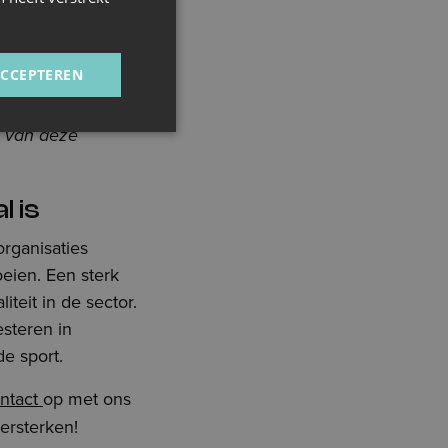
p te richten. We
eidsmakers samen
, helpen jobs
ACCEPTEREN
jker maken.
n van deze
 is
organisaties
oeien. Een sterk
teit in de sector.
esteren in
de sport.
ntact
op met ons
ersterken!