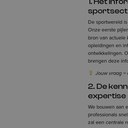
1. Het inf
sportsect
De sportwereld is
Onze eerste pijle
bron van actuele 
opleidingen en in
ontwikkelingen. O
brengen deze info
Jouw vraag = 
2. De kenn
expertise
We bouwen aan een
professionals sn
zal een centrale 