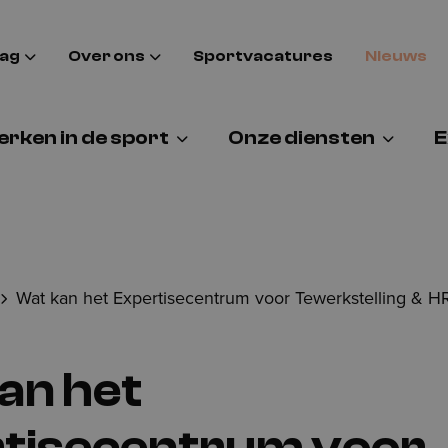
aag
Over ons
Sportvacatures
Nieuws
rken in de sport
Onze diensten
E
Wat kan het Expertisecentrum voor Tewerkstelling & HR
an het
tisecentrum voor