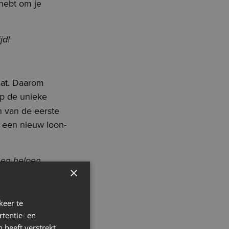
 hebt om je
jd!
aat. Daarom
p de unieke
n van de eerste
 een nieuw loon-
nen helpen.
×
e
keer te
tentie- en
en verschillende
 heeft verstrekt