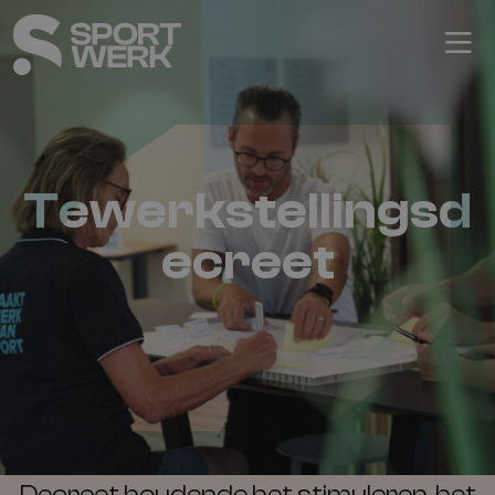
Tewerkstellingsd
ecreet
Decreet houdende het stimuleren, het