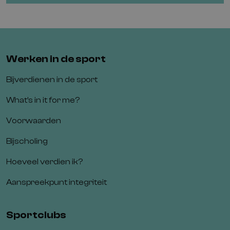
r
e
s
*
Werken in de sport
Bijverdienen in de sport
What’s in it for me?
Voorwaarden
Bijscholing
Hoeveel verdien ik?
Aanspreekpunt integriteit
Sportclubs