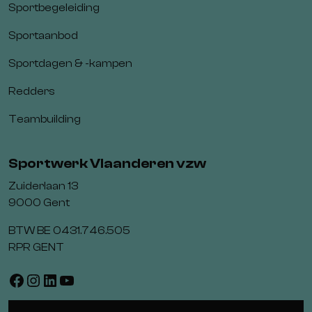
Sportbegeleiding
Sportaanbod
Sportdagen & -kampen
Redders
Teambuilding
Sportwerk Vlaanderen vzw
Zuiderlaan 13
9000 Gent
BTW BE 0431.746.505
RPR GENT
Facebook
Instagram
LinkedIn
YouTube