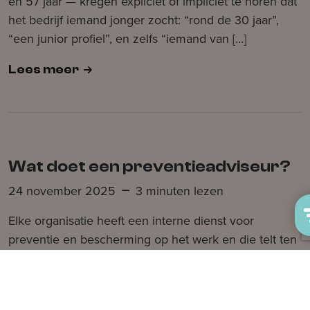
en 57 jaar — kregen expliciet of impliciet te horen dat
het bedrijf iemand jonger zocht: “rond de 30 jaar”,
“een junior profiel”, en zelfs “iemand van […]
Lees meer
Wat doet een preventieadviseur?
24 november 2025
3 minuten lezen
Elke organisatie heeft een interne dienst voor
preventie en bescherming op het werk en die telt ten
minste één preventieadviseur. In ondernemingen met
minder dan 20 werknemers mag de werkgever zelf
de functie van preventieadviseur waarnemen. Maar