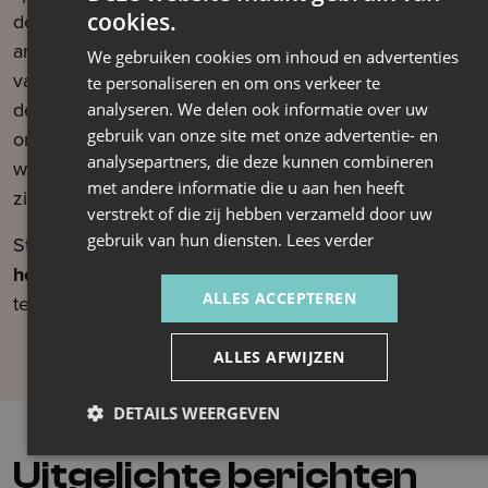
cookies.
de omkadering van werknemers. Van
arbeidsvoorwaarden en verloning tot het ontwikkelen
We gebruiken cookies om inhoud en advertenties
van een professioneel personeelsbeleid. Wij helpen
te personaliseren en om ons verkeer te
de sportsector te versterken door een sterke en goed
analyseren. We delen ook informatie over uw
gebruik van onze site met onze advertentie- en
ondersteunde werkomgeving te creëren. Zo zorgen
analysepartners, die deze kunnen combineren
we voor een gezonde werkplek waar medewerkers
met andere informatie die u aan hen heeft
zich kunnen ontwikkelen en de sector kan groeien.
verstrekt of die zij hebben verzameld door uw
gebruik van hun diensten.
Lees verder
Stel je vraag rechtstreeks aan onze HR-experts
via
het contactformulier
om sneller een gericht antwoord
ALLES ACCEPTEREN
te vinden voor jouw specifieke situatie.
ALLES AFWIJZEN
Neem contact op
DETAILS WEERGEVEN
Uitgelichte
berichten