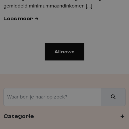
gemiddeld minimummaandinkomen […]
Lees meer
All news
Zoeken
Zoek
Categorie