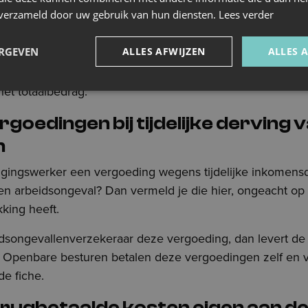
agen op:
n verzameld door uw gebruik van hun diensten.
Lees verder
ingen betaald of toegekend in 2025 voor prestaties in 2
ERGEVEN
ALLES AFWIJZEN
ALLES 
ingen betaald of toegekend in 2025 voor prestaties uit vo
het totaalbedrag.
rgoedingen bij tijdelijke derving 
n
igingswerker een vergoeding wegens tijdelijke inkomensd
en arbeidsongeval? Dan vermeld je die hier, ongeacht op 
king heeft.
dsongevallenverzekeraar deze vergoeding, dan levert de 
af. Openbare besturen betalen deze vergoedingen zelf en
e fiche.
erugbetaalde kosten eigen aan d