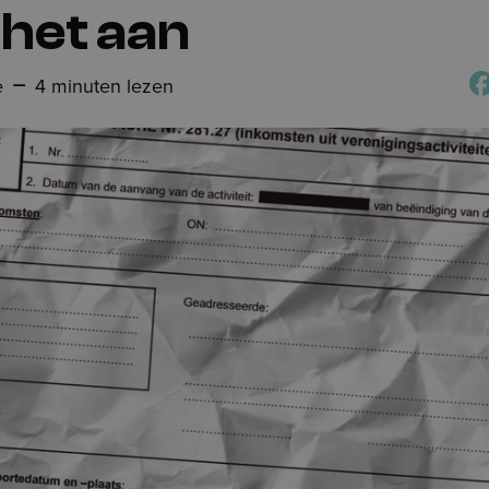
 het aan
e
4 minuten lezen