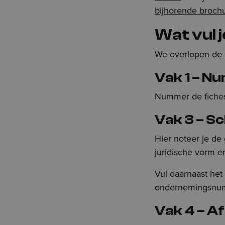
bijhorende broch
Wat vul j
We overlopen de b
Vak 1 – N
Nummer de fiches
Vak 3 – S
Hier noteer je de
juridische vorm e
Vul daarnaast het
ondernemingsnumm
Vak 4 – A