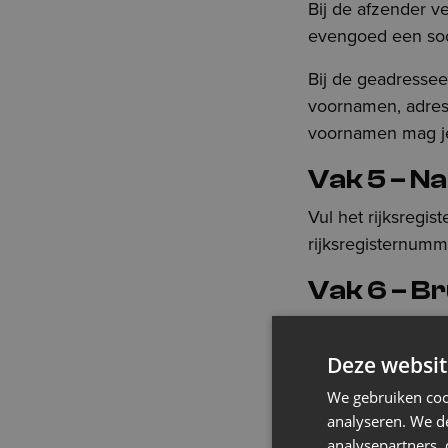
Bij de afzender ve
evengoed een soci
Bij de geadresse
voornamen, adres 
voornamen mag je 
Vak 5 – N
Vul het rijksregi
rijksregisternumm
Vak 6 – B
Hier vermeld je al
Dat gaat ruimer 
Deze websit
werkverkeer of ma
We gebruiken coo
analyseren. We de
Kosten die eigen z
analysepartners,