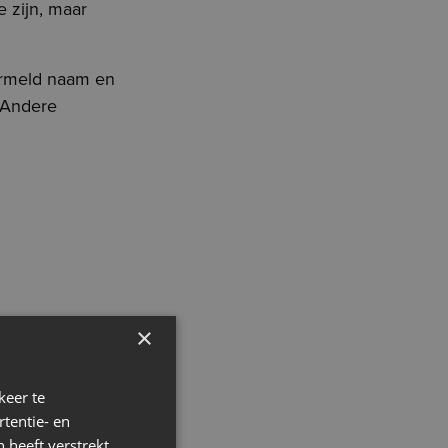
e zijn, maar
ermeld naam en
. Andere
gingsactiviteiten.
×
komst in woon-
keer te
tentie- en
je later in vak 8.
 heeft verstrekt