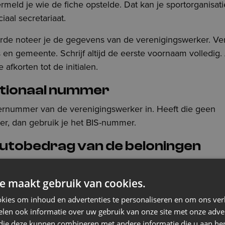
rmeld je wie de fiche opstelde. Dat kan je sportorganisati
aal secretariaat.
erde noteer je de gegevens van de verenigingswerker. V
en gemeente. Schrijf altijd de eerste voornaam volledig
afkorten tot de initialen.
ationaal nummer
sternummer van de verenigingswerker in. Heeft die geen
er, dan gebruik je het BIS-nummer.
rutobedrag van de beloningen
le brutobeloningen voor prestaties in het kader van vereni
dan enkel de vergoeding. Ook voordelen zoals een tussen
e maakt gebruik van cookies.
altijdcheques horen hierbij.
kies om inhoud en advertenties te personaliseren en om ons ver
len ook informatie over uw gebruik van onze site met onze adver
ijn aan de werkgever tellen niet als beloning. Die vermeld 
 die deze kunnen combineren met andere informatie die u aan hen