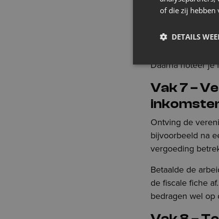
Je splitst de bedr
of die zij hebbe
belon
DETAILS WE
belon
Daarna noteer je 
Vak 7 – Ve
inkomste
Ontving de veren
bijvoorbeeld na e
vergoeding betrek
Betaalde de arbei
de fiscale fiche 
bedragen wel op d
Vak 8 – T