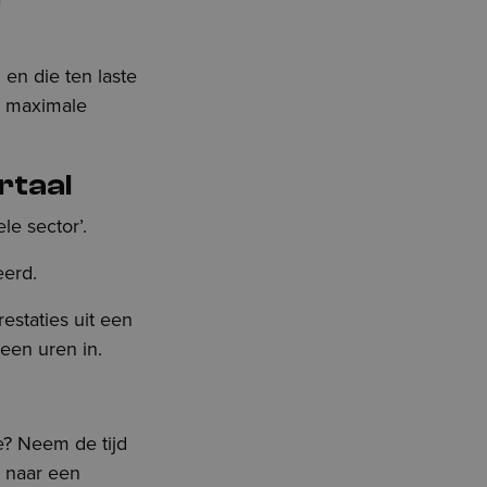
 en die ten laste
e maximale
rtaal
le sector’.
eerd.
estaties uit een
een uren in.
e? Neem de tijd
g naar een