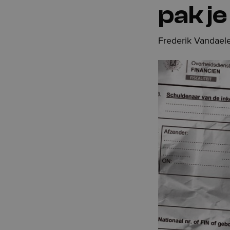
pak je
Frederik Vandael