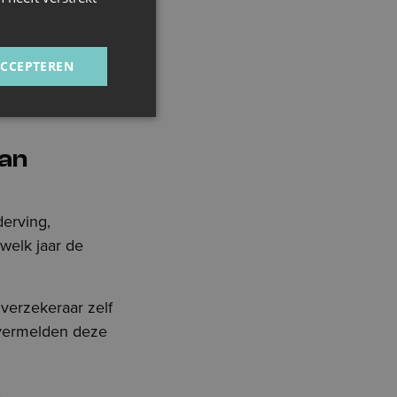
025;
ACCEPTEREN
rige jaren.
van
erving,
welk jaar de
verzekeraar zelf
 vermelden deze
e