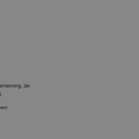
benaming, de
.
een