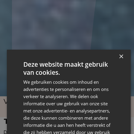
×
Deze website maakt gebruik
van cookies.
We gebruiken cookies om inhoud en
advertenties te personaliseren en om ons
verkeer te analyseren. We delen ook
Vlaamse Schaatsunie: “Van ad hoc naar
informatie over uw gebruik van onze site
met onze advertentie- en analysepartners,
een doordacht HR-beleid.”
die deze kunnen combineren met andere
Tewerkstelling in de praktijk
informatie die u aan hen heeft verstrekt of
De Vlaamse Schaatsunie groeide de voorbije jaren,
die zij hebben verzameld door uw gebruik