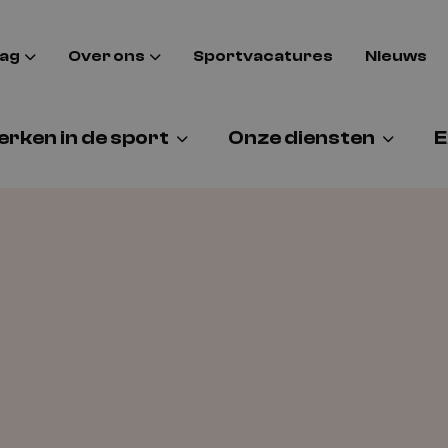
aag
Over ons
Sportvacatures
Nieuws
rken in de sport
Onze diensten
E