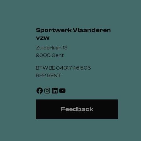
Sportwerk Vlaanderen
vzw
Zuiderlaan 13
9000 Gent
BTW BE 0431.746.505
RPR GENT
Facebook
Instagram
LinkedIn
YouTube
Feedback