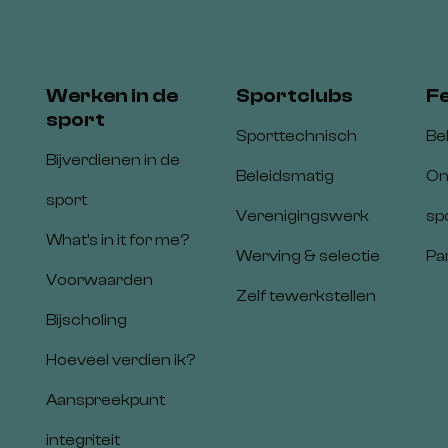
Werken in de
Sportclubs
F
sport
Sporttechnisch
Be
Bijverdienen in de
Beleidsmatig
On
sport
Verenigingswerk
sp
What’s in it for me?
Werving & selectie
Pa
Voorwaarden
Zelf tewerkstellen
Bijscholing
Hoeveel verdien ik?
Aanspreekpunt
integriteit