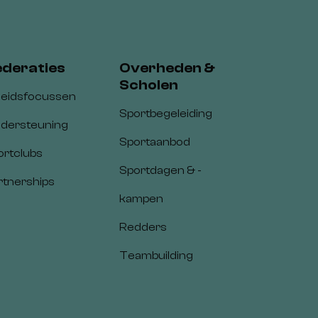
ederaties
Overheden &
Scholen
leidsfocussen
Sportbegeleiding
dersteuning
Sportaanbod
ortclubs
Sportdagen & -
rtnerships
kampen
Redders
Teambuilding