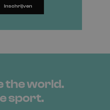
Inschrijven
 the world.
e
sport.