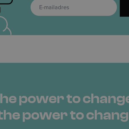
E
-
m
a
i
l
a
d
r
e
s
*
the power to change
the power to
chang