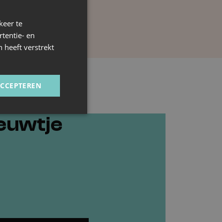
keer te
tentie- en
 heeft verstrekt
ACCEPTEREN
ieuwtje