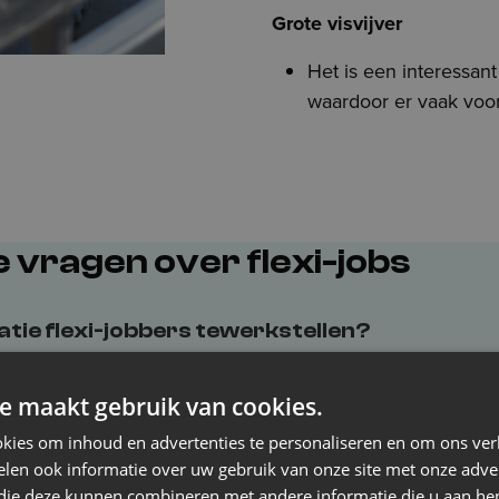
Grote visvijver
Het is een interessan
waardoor er vaak voor
 vragen over flexi-jobs
tie flexi-jobbers tewerkstellen?
e maakt gebruik van cookies.
er of sportbegeleider werken als flexi-jobb
kies om inhoud en advertenties te personaliseren en om ons ver
len ook informatie over uw gebruik van onze site met onze adver
n om iemand als flexi-jobber te mogen inze
 die deze kunnen combineren met andere informatie die u aan hen