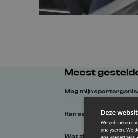
Meest gestelde
Mag mijn sportorganisa
Deze websit
Kan een trainer, lesgev
We gebruiken coo
analyseren. We de
Wat zijn de voorwaarde
analysepartners,