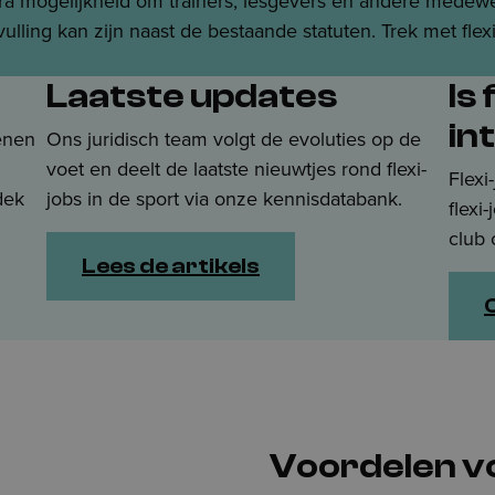
tra mogelijkheid om trainers, lesgevers en andere medewerk
vulling kan zijn naast de bestaande statuten. Trek met fle
Laatste updates
Is 
in
enen
Ons juridisch team volgt de evoluties op de
voet en deelt de laatste nieuwtjes rond flexi-
Flexi
dek
jobs in de sport via onze kennisdatabank.
flexi
club 
Lees de artikels
Voordelen v