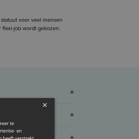
t statuut voor veel mensen
 flexi-job wordt gekozen.
×
er?
keer te
tentie- en
tten?
 heeft verstrekt