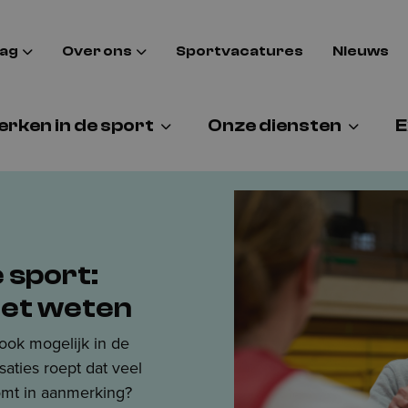
aag
Over ons
Sportvacatures
Nieuws
rken in de sport
Onze diensten
E
e sport:
oet weten
 ook mogelijk in de
saties roept dat veel
omt in aanmerking?