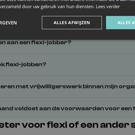
n verzameld door uw gebruik van hun diensten.
Lees verder
t ik als werkgever vervullen voor een flexi
ERGEVEN
ALLES AFWIJZEN
ALLES 
en aan een flexi-jobber?
k flexi-jobben?
neren met vrijwilligerswerk binnen mijn orga
emand voldoet aan de voorwaarden voor een f
beter voor flexi of een ander