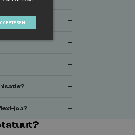
-jobber?
ACCEPTEREN
nisatie?
lexi-job?
 statuut?