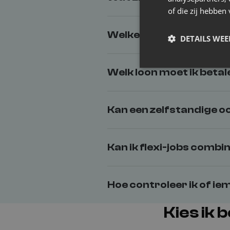
of die zij hebbe
Welke formaliteiten moe
DETAILS WE
Welk loon moet ik betal
Kan een zelfstandige oo
Kan ik flexi-jobs combi
Hoe controleer ik of i
Kies ik 