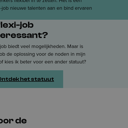
ers flexibel in te zetten. Het is een
xi-job nieuwe talenten aan en bind ervaren
flexi-job
teressant?
-job biedt veel mogelijkheden. Maar is
-job de oplossing voor de noden in mijn
of kies ik beter voor een ander statuut?
Ontdek het statuut
oor de