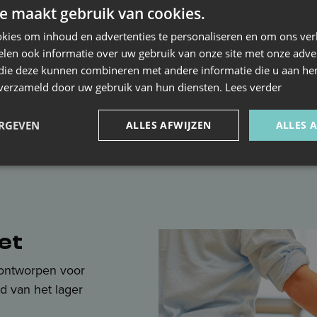
e maakt gebruik van cookies.
kies om inhoud en advertenties te personaliseren en om ons ver
len ook informatie over uw gebruik van onze site met onze adver
 die deze kunnen combineren met andere informatie die u aan hen
r is speciaal ontworpen voor kinder
n verzameld door uw gebruik van hun diensten.
Lees verder
ager onderwijs. De klassieke beweg
ERGEVEN
ALLES AFWIJZEN
ALLES 
steken we in een creatief jasje.
et
l ontworpen voor
d van het lager