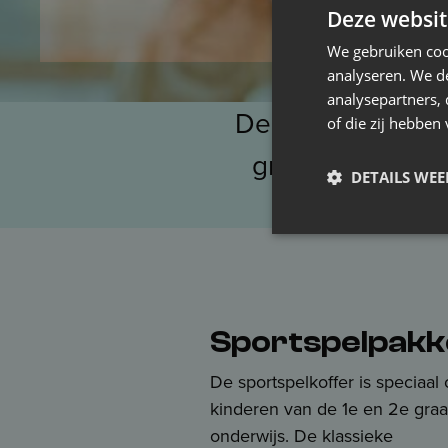
Deze websit
We gebruiken coo
analyseren. We de
analysepartners,
De sportspelkoffe
of die zij hebbe
graad van het l
DETAILS WE
Sportspelpakk
De sportspelkoffer is speciaa
kinderen van de 1e en 2e graa
onderwijs. De klassieke