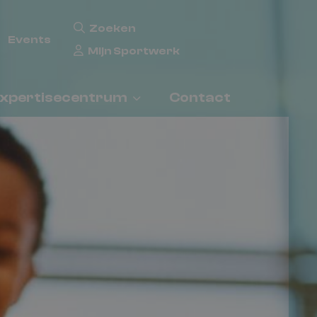
Zoeken
Events
Mijn Sportwerk
xpertisecentrum
Contact