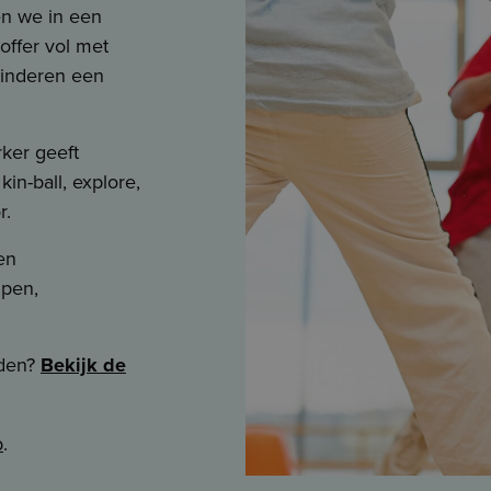
n we in een
koffer vol met
kinderen een
ker geeft
kin-ball, explore,
r.
en
mpen,
eden?
Bekijk de
p
.