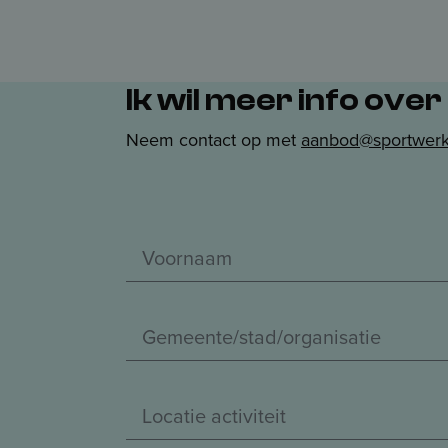
Ik wil meer info ove
Neem contact op met
aanbod@sportwerk
N
a
V
a
o
O
m
o
r
*
r
g
L
n
a
o
a
n