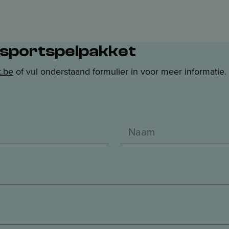
r sportspelpakket
.be
of vul onderstaand formulier in voor meer informatie.
N
a
a
m