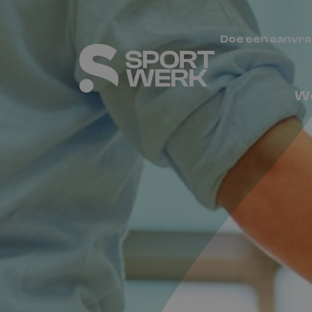
Doe een aanvr
We