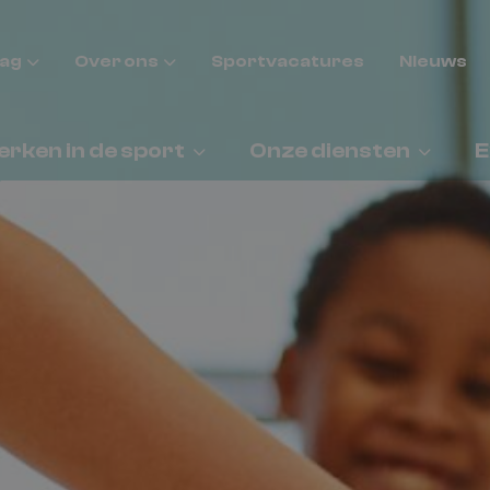
aag
Over ons
Sportvacatures
Nieuws
rken in de sport
Onze diensten
E