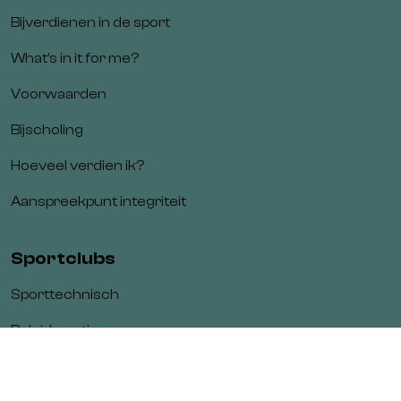
Bijverdienen in de sport
What’s in it for me?
Voorwaarden
Bijscholing
Hoeveel verdien ik?
Aanspreekpunt integriteit
Sportclubs
Sporttechnisch
Beleidsmatig
Verenigingswerk