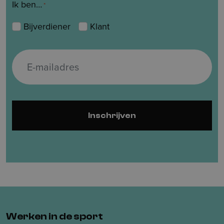
Ik ben…
*
Bijverdiener
Klant
E
-
m
a
i
Inschrijven
l
a
d
r
e
s
*
Werken in de sport