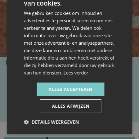
van cookies.
We gebruiken cookies om inhoud en
advertenties te personaliseren en om ons
verkeer te analyseren. We delen ook
informatie over uw gebruik van onze site
met onze advertentie- en analysepartners,
die deze kunnen combineren met andere
informatie die u aan hen heeft verstrekt of
Lorem ipsum dolor sit amet, consectetur
die zij hebben verzameld door uw gebruik
adipiscing elit, sed do eiusmod tempor
van hun diensten.
Lees verder
incididunt ut labore et dolore magna
ALLES ACCEPTEREN
aliqua. Ut enim ad minim veniam, quis
nostrud exercitation ullamco laboris nisi
ALLES AFWIJZEN
ut aliquip ex ea commodo consequat.
DETAILS WEERGEVEN