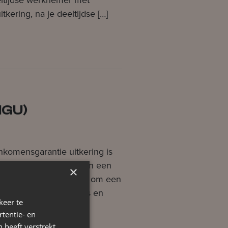
kering, na je deeltijdse […]
IGU)
nkomensgarantie uitkering is
voorziening) toekent aan een
×
werken. De bedoeling is om een
t minstens even hoog is en
keer te
oeveel uitkering […]
tentie- en
 heeft verstrekt