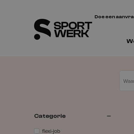
Doe een aanvr
We
Zoeke
Categorie
flexi-job