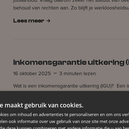
behoud van rechten aan. Zo blijft je werkloosheidsuit
Lees meer
Inkomensgarantie uitkering (
16 oktober 2025
3 minuten lezen
Wat is een inkomensgarantie uitkering (IGU)? Een i
een uitkering die de RVA (Rijksdienst voor Arbeids
werkzoekende die deeltijds terug wil starten met 
e maakt gebruik van cookies.
inkomen te garanderen aan wie deeltijds werkt, da
kies om inhoud en advertenties te personaliseren en om ons ver
meestal iets hoger als de werkloosheidsuitkering. H
len ook informatie over uw gebruik van onze site met onze adver
 die deze kunnen combineren met andere informatie die u aan hen