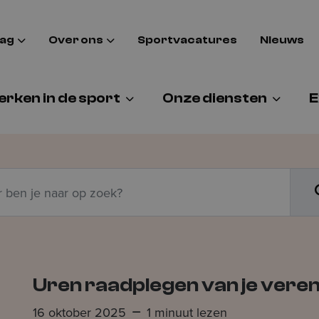
aag
Over ons
Sportvacatures
Nieuws
rken in de sport
Onze diensten
E
n
Uren raadplegen van je vere
16 oktober 2025
1 minuut lezen